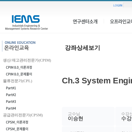
연구센터소개
오프라인교
강
강좌상세보기
좌
생산/재고관리전문가(CPIM)
상
CPIM 8.0_이론과정
세
CPIM 8.0_문제풀이
Ch.3 System Engi
물류전문가(CPL)
보
Part#1
기
Part#2
강
Part#3
좌
Part#4
정
교수님
수강
공급관리전문가(CPSM)
이승현
수강
보
CPSM_이론과정
CPSM_문제풀이