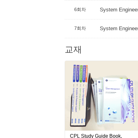
6회차
System Enginee
7회차
System Enginee
교재
CPL Study Guide Book,