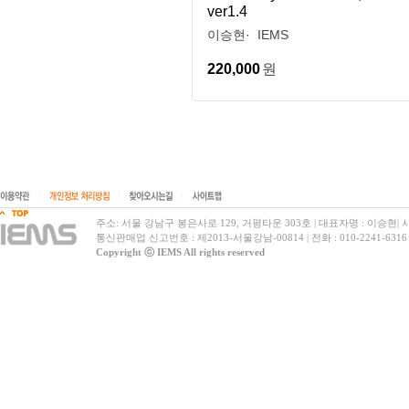
ver1.4
이승현
IEMS
220,000
원
|
|
|
주소: 서울 강남구 봉은사로 129, 거평타운 303호
|
대표자명 : 이승현
|
사
통신판매업 신고번호 : 제2013-서울강남-00814
|
전화 : 010-2241-6316
Copyright ⓒ IEMS All rights reserved