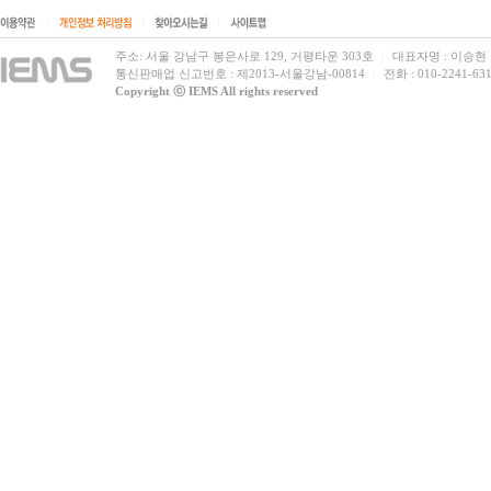
|
|
|
주소: 서울 강남구 봉은사로 129, 거평타운 303호
대표자명 : 이승현
|
통신판매업 신고번호 : 제2013-서울강남-00814
전화 : 010-2241-631
|
Copyright ⓒ IEMS All rights reserved