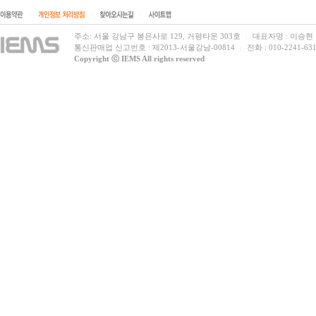
|
|
|
주소: 서울 강남구 봉은사로 129, 거평타운 303호
대표자명 : 이승현
|
통신판매업 신고번호 : 제2013-서울강남-00814
전화 : 010-2241-631
|
Copyright ⓒ IEMS All rights reserved